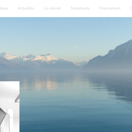
tique
Actualités
Le cabinet
Traitements
Financement
C