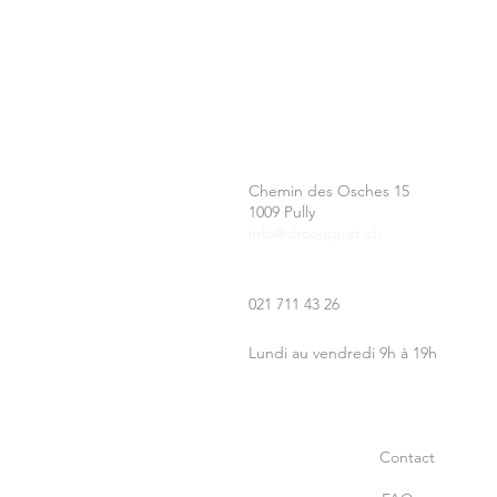
Chemin des Osches 15
1009 Pully
info@drcouquet.ch
021 711 43 26
Lundi au vendredi 9h à 19h
Accueil
Boutique
Contact