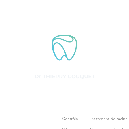
Dr THIERRY COUQUET
Le cabinet
Traitements
Actualités
Contrôle
Traitement de racine