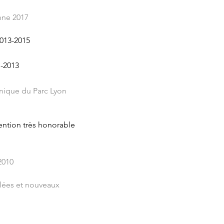
nne 2017
2013-2015
1-2013
inique du Parc Lyon
ention très honorable
2010
llées et nouveaux